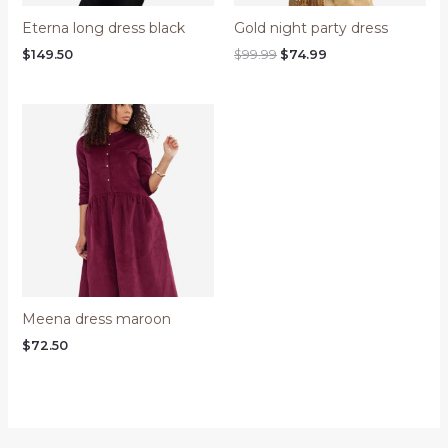
Eterna long dress black
Gold night party dress
Original
Current
$
149.50
$
99.99
$
74.99
price
price
was:
is:
$99.99.
$74.99.
Meena dress maroon
$
72.50