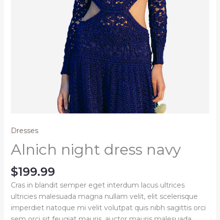
Dresses
Alnich night dress navy
$
199.99
Cras in blandit semper eget interdum lacus ultrices
ultricies malesuada magna nullam velit, elit scelerisque
imperdiet natoque mi velit volutpat quis nibh sagittis orci
sem orci sit feugiat mauris, auctor mauris malesuada