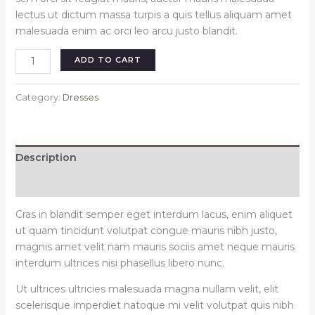
lectus ut dictum massa turpis a quis tellus aliquam amet
malesuada enim ac orci leo arcu justo blandit.
Alnich
ADD TO CART
night
dress
Category:
Dresses
navy
quantity
Description
Reviews (0)
Cras in blandit semper eget interdum lacus, enim aliquet
ut quam tincidunt volutpat congue mauris nibh justo,
magnis amet velit nam mauris sociis amet neque mauris
interdum ultrices nisi phasellus libero nunc.
Ut ultrices ultricies malesuada magna nullam velit, elit
scelerisque imperdiet natoque mi velit volutpat quis nibh