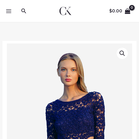
Skip
Search
to
$
0.00
content