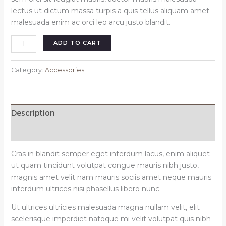
lectus ut dictum massa turpis a quis tellus aliquam amet
malesuada enim ac orci leo arcu justo blandit.
Exile
ADD TO CART
pearl
necklace
Category:
Accessories
quantity
Description
Reviews (0)
Cras in blandit semper eget interdum lacus, enim aliquet
ut quam tincidunt volutpat congue mauris nibh justo,
magnis amet velit nam mauris sociis amet neque mauris
interdum ultrices nisi phasellus libero nunc.
Ut ultrices ultricies malesuada magna nullam velit, elit
scelerisque imperdiet natoque mi velit volutpat quis nibh