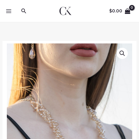
Skip
Search
to
$
0.00
content