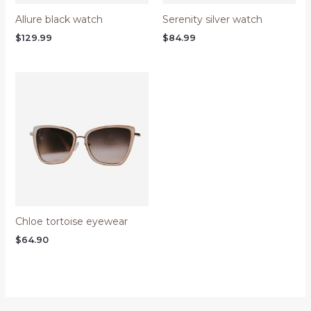
Allure black watch
Serenity silver watch
$
129.99
$
84.99
Chloe tortoise eyewear
$
64.90