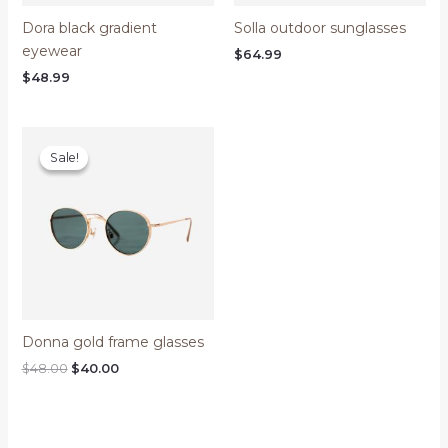
Dora black gradient
Solla outdoor sunglasses
eyewear
$
64.99
$
48.99
Sale!
Sale!
Donna gold frame glasses
Original
Current
$
48.00
$
40.00
price
price
was:
is:
$48.00.
$40.00.