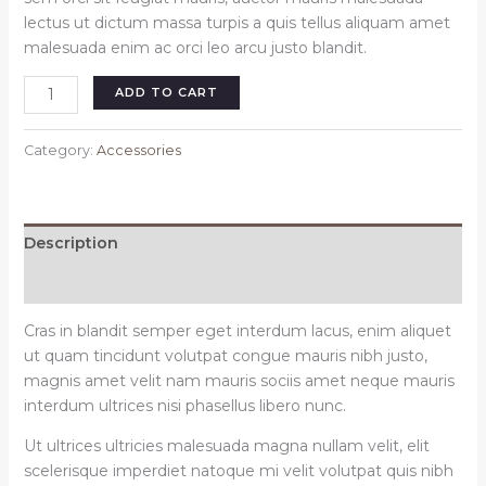
lectus ut dictum massa turpis a quis tellus aliquam amet
malesuada enim ac orci leo arcu justo blandit.
Serenity
ADD TO CART
silver
watch
Category:
Accessories
quantity
Description
Reviews (0)
Cras in blandit semper eget interdum lacus, enim aliquet
ut quam tincidunt volutpat congue mauris nibh justo,
magnis amet velit nam mauris sociis amet neque mauris
interdum ultrices nisi phasellus libero nunc.
Ut ultrices ultricies malesuada magna nullam velit, elit
scelerisque imperdiet natoque mi velit volutpat quis nibh