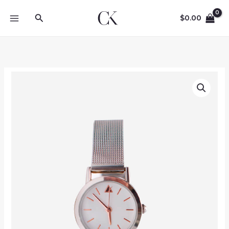
Skip
Search
to
$
0.00
content