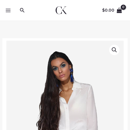
Skip
Search
to
$
0.00
content