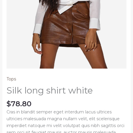
Tops
Silk long shirt white
$
78.80
Cras in blandit semper eget interdum lacus ultrices
ultricies malesuada magna nullam velit, elit scelerisque
imperdiet natoque mi velit volutpat quis nibh sagittis orci
sem orci sit feugiat mauris, auctor mauris malesuada