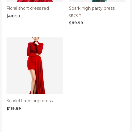
Floral short dress red
Spark nigh party dress
green
$
80.50
$
89.99
Scarlett red long dress
$
119.99