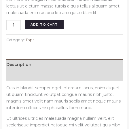
lectus ut dictum massa turpis a quis tellus aliquam amet
malesuada enim ac orci leo arcu justo blandit.
Silk
ADD TO CART
long
shirt
Category:
Tops
white
quantity
Description
Reviews (0)
Cras in blandit semper eget interdum lacus, enim aliquet
ut quam tincidunt volutpat congue mauris nibh justo,
magnis amet velit nam mauris sociis amet neque mauris
interdum ultrices nisi phasellus libero nunc.
Ut ultrices ultricies malesuada magna nullam velit, elit
scelerisque imperdiet natoque mi velit volutpat quis nibh