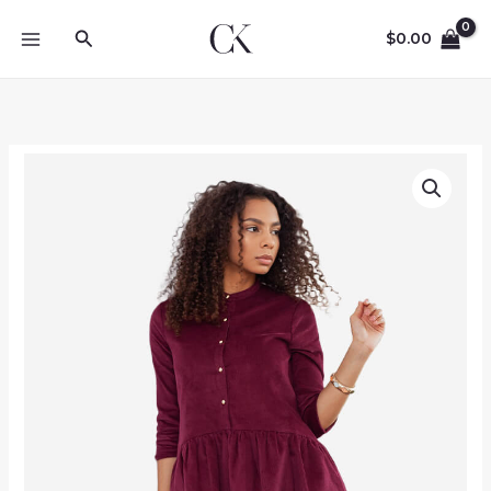
Skip
Search
to
$
0.00
content