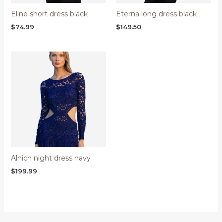
Eline short dress black
Eterna long dress black
$
74.99
$
149.50
Alnich night dress navy
$
199.99