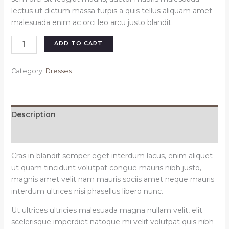
lectus ut dictum massa turpis a quis tellus aliquam amet
malesuada enim ac orci leo arcu justo blandit.
Meena
ADD TO CART
dress
maroon
Category:
Dresses
quantity
Description
Reviews (0)
Cras in blandit semper eget interdum lacus, enim aliquet
ut quam tincidunt volutpat congue mauris nibh justo,
magnis amet velit nam mauris sociis amet neque mauris
interdum ultrices nisi phasellus libero nunc.
Ut ultrices ultricies malesuada magna nullam velit, elit
scelerisque imperdiet natoque mi velit volutpat quis nibh