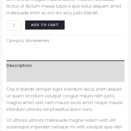
lectus ut dictum massa turpis a quis tellus aliquam amet
malesuada enim ac orci leo arcu justo blandit.
Solla
ADD TO CART
outdoor
sunglasses
Category:
Accessories
quantity
Description
Reviews (0)
Cras in blandit semper eget interdum lacus, enim aliquet
ut quam tincidunt volutpat congue mauris nibh justo,
magnis amet velit nam mauris sociis amet neque mauris
interdum ultrices nisi phasellus libero nunc.
Ut ultrices ultricies malesuada magna nullam velit, elit
scelerisque imperdiet natoque mi velit volutpat quis nibh