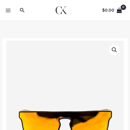
Skip
Search
to
$
0.00
content